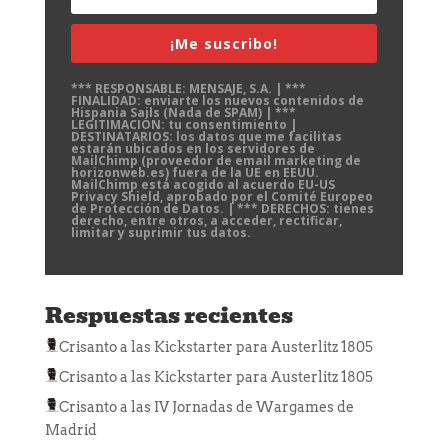
¡Me suscribo!
*** RESPONSABLE: MENSAJE, S.A. | ***
FINALIDAD: enviarte los nuevos contenidos de
Hispania Sails (Nada de SPAM) | ***
LEGITIMACIÓN: tu consentimiento |
DESTINATARIOS: los datos que me facilitas
estarán ubicados en los servidores de
MailChimp (proveedor de email marketing de
horizonweb.es) fuera de la UE en EEUU.
MailChimp está acogido al acuerdo EU-US
Privacy Shield, aprobado por el Comité Europeo
de Protección de Datos. | *** DERECHOS: tienes
derecho, entre otros, a acceder, rectificar,
limitar y suprimir tus datos.
Respuestas recientes
Crisanto
a las
Kickstarter para Austerlitz 1805
Crisanto
a las
Kickstarter para Austerlitz 1805
Crisanto
a las
IV Jornadas de Wargames de
Madrid