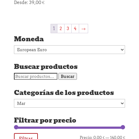
Desde:
39,00
€
1
2
3
4
→
Moneda
Buscar productos
Buscar
Buscar
por:
Categorías de los productos
Filtrar por precio
Precio
Precio
Precio:
0,00 €
—
140,00 €
Filtrar