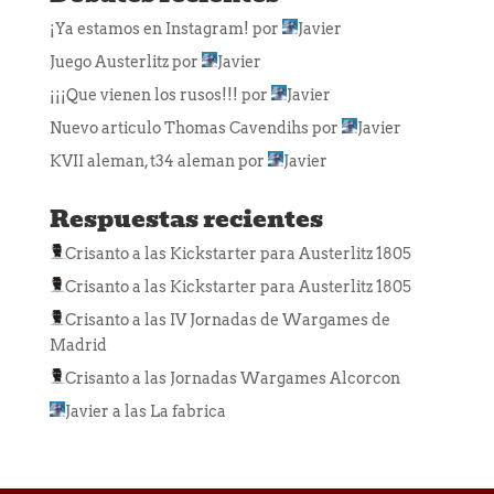
¡Ya estamos en Instagram!
por
Javier
Juego Austerlitz
por
Javier
¡¡¡Que vienen los rusos!!!
por
Javier
Nuevo articulo Thomas Cavendihs
por
Javier
KVII aleman, t34 aleman
por
Javier
Respuestas recientes
Crisanto
a las
Kickstarter para Austerlitz 1805
Crisanto
a las
Kickstarter para Austerlitz 1805
Crisanto
a las
IV Jornadas de Wargames de
Madrid
Crisanto
a las
Jornadas Wargames Alcorcon
Javier
a las
La fabrica