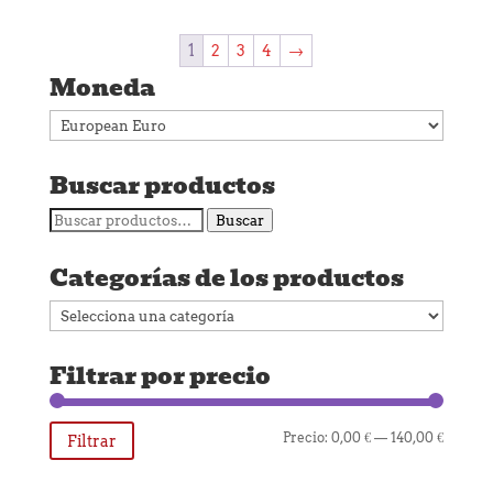
1
2
3
4
→
Moneda
Buscar productos
Buscar
Buscar
por:
Categorías de los productos
Filtrar por precio
Precio
Precio
Precio:
0,00 €
—
140,00 €
Filtrar
mínim
máxim