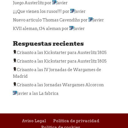
Juego Austerlitz
por
Javier
¡¡¡Que vienen los rusos!!!
por
Javier
Nuevo articulo Thomas Cavendihs
por
Javier
KVII aleman, t34 aleman
por
Javier
Respuestas recientes
Crisanto
a las
Kickstarter para Austerlitz 1805
Crisanto
a las
Kickstarter para Austerlitz 1805
Crisanto
a las
IV Jornadas de Wargames de
Madrid
Crisanto
a las
Jornadas Wargames Alcorcon
Javier
a las
La fabrica
Aviso Legal
Política de privacidad
Política de cookies