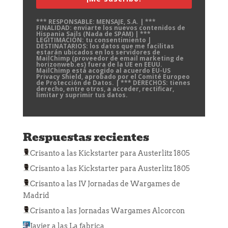
*** RESPONSABLE: MENSAJE, S.A. | ***
FINALIDAD: enviarte los nuevos contenidos de
Hispania Sails (Nada de SPAM) | ***
LEGITIMACIÓN: tu consentimiento |
DESTINATARIOS: los datos que me facilitas
estarán ubicados en los servidores de
MailChimp (proveedor de email marketing de
horizonweb.es) fuera de la UE en EEUU.
MailChimp está acogido al acuerdo EU-US
Privacy Shield, aprobado por el Comité Europeo
de Protección de Datos. | *** DERECHOS: tienes
derecho, entre otros, a acceder, rectificar,
limitar y suprimir tus datos.
Respuestas recientes
Crisanto
a las
Kickstarter para Austerlitz 1805
Crisanto
a las
Kickstarter para Austerlitz 1805
Crisanto
a las
IV Jornadas de Wargames de
Madrid
Crisanto
a las
Jornadas Wargames Alcorcon
Javier
a las
La fabrica