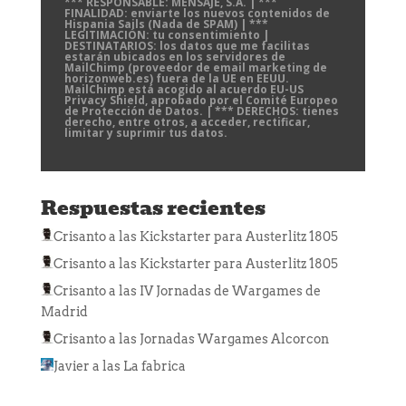
*** RESPONSABLE: MENSAJE, S.A. | ***
FINALIDAD: enviarte los nuevos contenidos de
Hispania Sails (Nada de SPAM) | ***
LEGITIMACIÓN: tu consentimiento |
DESTINATARIOS: los datos que me facilitas
estarán ubicados en los servidores de
MailChimp (proveedor de email marketing de
horizonweb.es) fuera de la UE en EEUU.
MailChimp está acogido al acuerdo EU-US
Privacy Shield, aprobado por el Comité Europeo
de Protección de Datos. | *** DERECHOS: tienes
derecho, entre otros, a acceder, rectificar,
limitar y suprimir tus datos.
Respuestas recientes
Crisanto
a las
Kickstarter para Austerlitz 1805
Crisanto
a las
Kickstarter para Austerlitz 1805
Crisanto
a las
IV Jornadas de Wargames de
Madrid
Crisanto
a las
Jornadas Wargames Alcorcon
Javier
a las
La fabrica