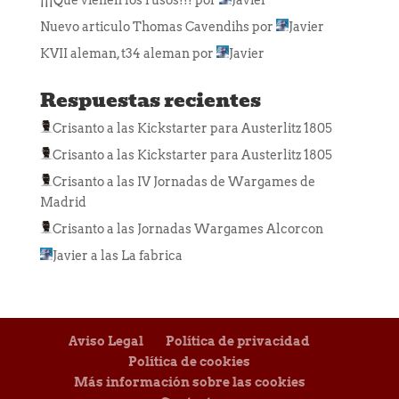
¡¡¡Que vienen los rusos!!!
por
Javier
Nuevo articulo Thomas Cavendihs
por
Javier
KVII aleman, t34 aleman
por
Javier
Respuestas recientes
Crisanto
a las
Kickstarter para Austerlitz 1805
Crisanto
a las
Kickstarter para Austerlitz 1805
Crisanto
a las
IV Jornadas de Wargames de
Madrid
Crisanto
a las
Jornadas Wargames Alcorcon
Javier
a las
La fabrica
Aviso Legal
Política de privacidad
Política de cookies
Más información sobre las cookies