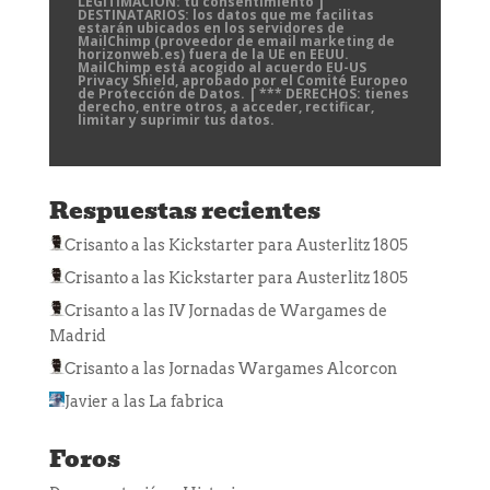
LEGITIMACIÓN: tu consentimiento |
DESTINATARIOS: los datos que me facilitas
estarán ubicados en los servidores de
MailChimp (proveedor de email marketing de
horizonweb.es) fuera de la UE en EEUU.
MailChimp está acogido al acuerdo EU-US
Privacy Shield, aprobado por el Comité Europeo
de Protección de Datos. | *** DERECHOS: tienes
derecho, entre otros, a acceder, rectificar,
limitar y suprimir tus datos.
Respuestas recientes
Crisanto
a las
Kickstarter para Austerlitz 1805
Crisanto
a las
Kickstarter para Austerlitz 1805
Crisanto
a las
IV Jornadas de Wargames de
Madrid
Crisanto
a las
Jornadas Wargames Alcorcon
Javier
a las
La fabrica
Foros