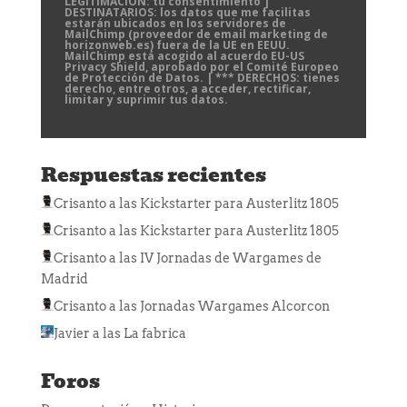
LEGITIMACIÓN: tu consentimiento |
DESTINATARIOS: los datos que me facilitas
estarán ubicados en los servidores de
MailChimp (proveedor de email marketing de
horizonweb.es) fuera de la UE en EEUU.
MailChimp está acogido al acuerdo EU-US
Privacy Shield, aprobado por el Comité Europeo
de Protección de Datos. | *** DERECHOS: tienes
derecho, entre otros, a acceder, rectificar,
limitar y suprimir tus datos.
Respuestas recientes
Crisanto
a las
Kickstarter para Austerlitz 1805
Crisanto
a las
Kickstarter para Austerlitz 1805
Crisanto
a las
IV Jornadas de Wargames de
Madrid
Crisanto
a las
Jornadas Wargames Alcorcon
Javier
a las
La fabrica
Foros