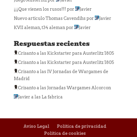
Juego Austerlitz
por
Javier
¡¡¡Que vienen los rusos!!!
por
Javier
Nuevo articulo Thomas Cavendihs
por
Javier
KVII aleman, t34 aleman
por
Javier
Respuestas recientes
Crisanto
a las
Kickstarter para Austerlitz 1805
Crisanto
a las
Kickstarter para Austerlitz 1805
Crisanto
a las
IV Jornadas de Wargames de
Madrid
Crisanto
a las
Jornadas Wargames Alcorcon
Javier
a las
La fabrica
Aviso Legal
Política de privacidad
Política de cookies