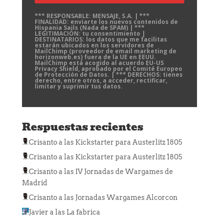
*** RESPONSABLE: MENSAJE, S.A. | ***
FINALIDAD: enviarte los nuevos contenidos de
Hispania Sails (Nada de SPAM) | ***
LEGITIMACIÓN: tu consentimiento |
DESTINATARIOS: los datos que me facilitas
estarán ubicados en los servidores de
MailChimp (proveedor de email marketing de
horizonweb.es) fuera de la UE en EEUU.
MailChimp está acogido al acuerdo EU-US
Privacy Shield, aprobado por el Comité Europeo
de Protección de Datos. | *** DERECHOS: tienes
derecho, entre otros, a acceder, rectificar,
limitar y suprimir tus datos.
Respuestas recientes
Crisanto
a las
Kickstarter para Austerlitz 1805
Crisanto
a las
Kickstarter para Austerlitz 1805
Crisanto
a las
IV Jornadas de Wargames de
Madrid
Crisanto
a las
Jornadas Wargames Alcorcon
Javier
a las
La fabrica