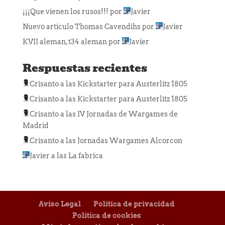
¡¡¡Que vienen los rusos!!!
por
Javier
Nuevo articulo Thomas Cavendihs
por
Javier
KVII aleman, t34 aleman
por
Javier
Respuestas recientes
Crisanto
a las
Kickstarter para Austerlitz 1805
Crisanto
a las
Kickstarter para Austerlitz 1805
Crisanto
a las
IV Jornadas de Wargames de
Madrid
Crisanto
a las
Jornadas Wargames Alcorcon
Javier
a las
La fabrica
Aviso Legal
Política de privacidad
Política de cookies