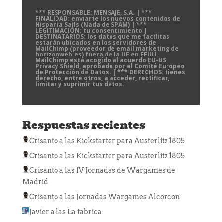
*** RESPONSABLE: MENSAJE, S.A. | ***
FINALIDAD: enviarte los nuevos contenidos de
Hispania Sails (Nada de SPAM) | ***
LEGITIMACIÓN: tu consentimiento |
DESTINATARIOS: los datos que me facilitas
estarán ubicados en los servidores de
MailChimp (proveedor de email marketing de
horizonweb.es) fuera de la UE en EEUU.
MailChimp está acogido al acuerdo EU-US
Privacy Shield, aprobado por el Comité Europeo
de Protección de Datos. | *** DERECHOS: tienes
derecho, entre otros, a acceder, rectificar,
limitar y suprimir tus datos.
Respuestas recientes
Crisanto
a las
Kickstarter para Austerlitz 1805
Crisanto
a las
Kickstarter para Austerlitz 1805
Crisanto
a las
IV Jornadas de Wargames de
Madrid
Crisanto
a las
Jornadas Wargames Alcorcon
Javier
a las
La fabrica