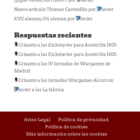
¡¡¡Que vienen los rusos!!!
por
Javier
Nuevo articulo Thomas Cavendihs
por
Javier
KVII aleman, t34 aleman
por
Javier
Respuestas recientes
Crisanto
a las
Kickstarter para Austerlitz 1805
Crisanto
a las
Kickstarter para Austerlitz 1805
Crisanto
a las
IV Jornadas de Wargames de
Madrid
Crisanto
a las
Jornadas Wargames Alcorcon
Javier
a las
La fabrica
Aviso Legal
Política de privacidad
Política de cookies
Más información sobre las cookies