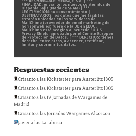
*** RESPONSABLE: MENSAJE, S.A. | ***
FINALIDAD: enviarte los nuevos contenidos de
Hispania Sails (Nada de SPAM) | ***
LEGITIMACIÓN: tu consentimiento |
DESTINATARIOS: los datos que me facilitas
estarán ubicados en los servidores de
MailChimp (proveedor de email marketing de
horizonweb.es) fuera de la UE en EEUU.
MailChimp está acogido al acuerdo EU-US
Privacy Shield, aprobado por el Comité Europeo
de Protección de Datos. | *** DERECHOS: tienes
derecho, entre otros, a acceder, rectificar,
limitar y suprimir tus datos.
Respuestas recientes
Crisanto
a las
Kickstarter para Austerlitz 1805
Crisanto
a las
Kickstarter para Austerlitz 1805
Crisanto
a las
IV Jornadas de Wargames de
Madrid
Crisanto
a las
Jornadas Wargames Alcorcon
Javier
a las
La fabrica