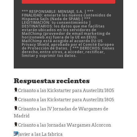
*** RESPONSABLE: MENSAJE, S.A. | ***
FINALIDAD: enviarte los nuevos contenidos de
Hispania Sails (Nada de SPAM) | ***
LEGITIMACIÓN: tu consentimiento |
DESTINATARIOS: los datos que me facilitas
estarán ubicados en los servidores de
MailChimp (proveedor de email marketing de
horizonweb.es) fuera de la UE en EEUU.
MailChimp está acogido al acuerdo EU-US
Privacy Shield, aprobado por el Comité Europeo
de Protección de Datos. | *** DERECHOS: tienes
derecho, entre otros, a acceder, rectificar,
limitar y suprimir tus datos.
Respuestas recientes
Crisanto
a las
Kickstarter para Austerlitz 1805
Crisanto
a las
Kickstarter para Austerlitz 1805
Crisanto
a las
IV Jornadas de Wargames de
Madrid
Crisanto
a las
Jornadas Wargames Alcorcon
Javier
a las
La fabrica