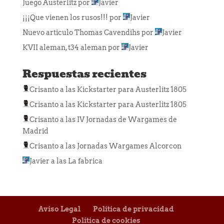
Juego Austerlitz
por
Javier
¡¡¡Que vienen los rusos!!!
por
Javier
Nuevo articulo Thomas Cavendihs
por
Javier
KVII aleman, t34 aleman
por
Javier
Respuestas recientes
Crisanto
a las
Kickstarter para Austerlitz 1805
Crisanto
a las
Kickstarter para Austerlitz 1805
Crisanto
a las
IV Jornadas de Wargames de
Madrid
Crisanto
a las
Jornadas Wargames Alcorcon
Javier
a las
La fabrica
Aviso Legal
Política de privacidad
Política de cookies