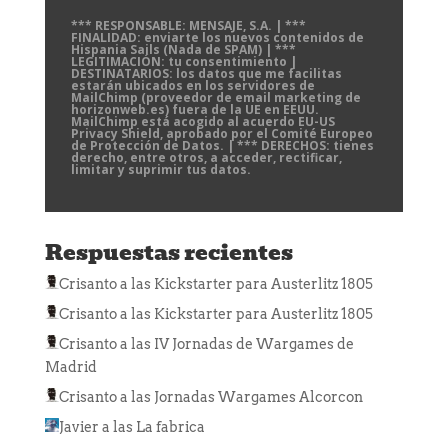
*** RESPONSABLE: MENSAJE, S.A. | ***
FINALIDAD: enviarte los nuevos contenidos de
Hispania Sails (Nada de SPAM) | ***
LEGITIMACIÓN: tu consentimiento |
DESTINATARIOS: los datos que me facilitas
estarán ubicados en los servidores de
MailChimp (proveedor de email marketing de
horizonweb.es) fuera de la UE en EEUU.
MailChimp está acogido al acuerdo EU-US
Privacy Shield, aprobado por el Comité Europeo
de Protección de Datos. | *** DERECHOS: tienes
derecho, entre otros, a acceder, rectificar,
limitar y suprimir tus datos.
Respuestas recientes
Crisanto
a las
Kickstarter para Austerlitz 1805
Crisanto
a las
Kickstarter para Austerlitz 1805
Crisanto
a las
IV Jornadas de Wargames de
Madrid
Crisanto
a las
Jornadas Wargames Alcorcon
Javier
a las
La fabrica