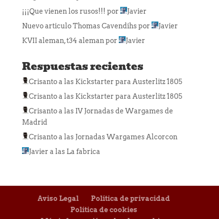
¡¡¡Que vienen los rusos!!!
por
Javier
Nuevo articulo Thomas Cavendihs
por
Javier
KVII aleman, t34 aleman
por
Javier
Respuestas recientes
Crisanto
a las
Kickstarter para Austerlitz 1805
Crisanto
a las
Kickstarter para Austerlitz 1805
Crisanto
a las
IV Jornadas de Wargames de
Madrid
Crisanto
a las
Jornadas Wargames Alcorcon
Javier
a las
La fabrica
Aviso Legal
Política de privacidad
Política de cookies