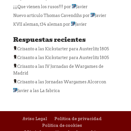
¡¡¡Que vienen los rusos!!!
por
Javier
Nuevo articulo Thomas Cavendihs
por
Javier
KVII aleman, t34 aleman
por
Javier
Respuestas recientes
Crisanto
a las
Kickstarter para Austerlitz 1805
Crisanto
a las
Kickstarter para Austerlitz 1805
Crisanto
a las
IV Jornadas de Wargames de
Madrid
Crisanto
a las
Jornadas Wargames Alcorcon
Javier
a las
La fabrica
Aviso Legal
Política de privacidad
Política de cookies