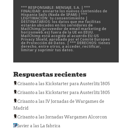
*** RESPONSABLE: MENSAJE, S.A. | ***
FINALIDAD: enviarte los nuevos contenidos de
Hispania Sails (Nada de SPAM) | ***
LEGITIMACIÓN: tu consentimiento |
DESTINATARIOS: los datos que me facilitas
estarán ubicados en los servidores de
MailChimp (proveedor de email marketing de
horizonweb.es) fuera de la UE en EEUU.
MailChimp está acogido al acuerdo EU-US
Privacy Shield, aprobado por el Comité Europeo
de Protección de Datos. | *** DERECHOS: tienes
derecho, entre otros, a acceder, rectificar,
limitar y suprimir tus datos.
Respuestas recientes
Crisanto
a las
Kickstarter para Austerlitz 1805
Crisanto
a las
Kickstarter para Austerlitz 1805
Crisanto
a las
IV Jornadas de Wargames de
Madrid
Crisanto
a las
Jornadas Wargames Alcorcon
Javier
a las
La fabrica