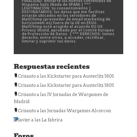
FINALIDAD: enviarte los nuevos contenidos de
Hispania Sails (Nada de SPAM) | ***
LEGITIMACIÓN: tu consentimiento |
DESTINATARIOS: los datos que me facilitas
estarán ubicados en los servidores de
MailChimp (proveedor de email marketing de
horizonweb.es) fuera de la UE en EEUU.
MailChimp está acogido al acuerdo EU-US
Privacy Shield, aprobado por el Comité Europeo
de Protección de Datos. | *** DERECHOS: tienes
derecho, entre otros, a acceder, rectificar,
limitar y suprimir tus datos.
Respuestas recientes
Crisanto
a las
Kickstarter para Austerlitz 1805
Crisanto
a las
Kickstarter para Austerlitz 1805
Crisanto
a las
IV Jornadas de Wargames de
Madrid
Crisanto
a las
Jornadas Wargames Alcorcon
Javier
a las
La fabrica
Foros