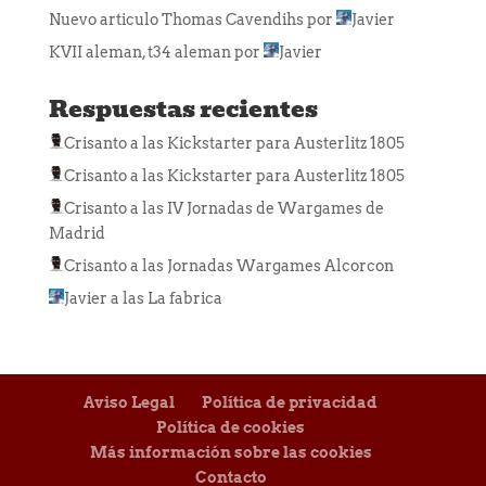
Nuevo articulo Thomas Cavendihs
por
Javier
KVII aleman, t34 aleman
por
Javier
Respuestas recientes
Crisanto
a las
Kickstarter para Austerlitz 1805
Crisanto
a las
Kickstarter para Austerlitz 1805
Crisanto
a las
IV Jornadas de Wargames de
Madrid
Crisanto
a las
Jornadas Wargames Alcorcon
Javier
a las
La fabrica
Aviso Legal
Política de privacidad
Política de cookies
Más información sobre las cookies
Contacto