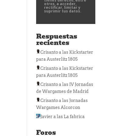
tienes derecho, entre
otros, a acceder,
rectificar, limitar y
suprimir tus datos.
Respuestas
recientes
Crisanto
a las
Kickstarter
para Austerlitz 1805
Crisanto
a las
Kickstarter
para Austerlitz 1805
Crisanto
a las
IV Jornadas
de Wargames de Madrid
Crisanto
a las
Jornadas
Wargames Alcorcon
Javier
a las
La fabrica
Foros