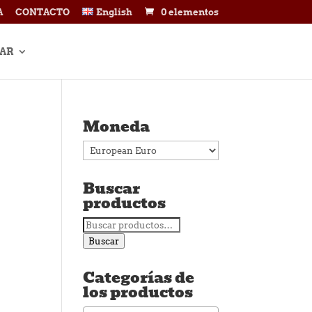
A
CONTACTO
English
0 elementos
AR
Moneda
Buscar
productos
Buscar
por:
Buscar
Categorías de
los productos