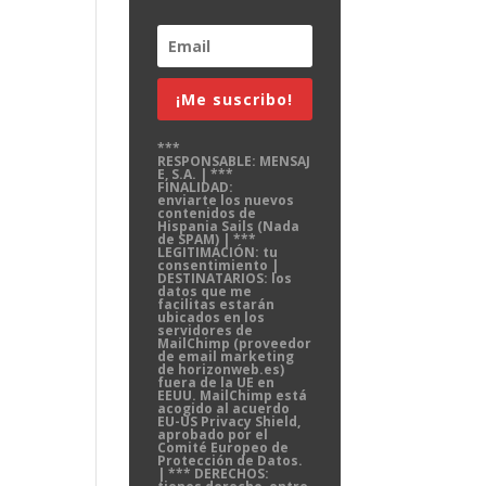
¡Me suscribo!
***
RESPONSABLE: MENSAJ
E, S.A. | ***
FINALIDAD:
enviarte los nuevos
contenidos de
Hispania Sails (Nada
de SPAM) | ***
LEGITIMACIÓN: tu
consentimiento |
DESTINATARIOS: los
datos que me
facilitas estarán
ubicados en los
servidores de
MailChimp (proveedor
de email marketing
de horizonweb.es)
fuera de la UE en
EEUU. MailChimp está
acogido al acuerdo
EU-US Privacy Shield,
aprobado por el
Comité Europeo de
Protección de Datos.
| *** DERECHOS: