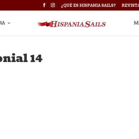
¿QUÉ ES HISPANIA SAILS?
REVIST
RA
M
onial 14