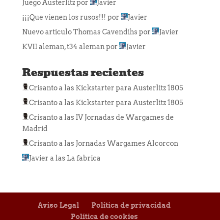
Juego Austerlitz
por
Javier
¡¡¡Que vienen los rusos!!!
por
Javier
Nuevo articulo Thomas Cavendihs
por
Javier
KVII aleman, t34 aleman
por
Javier
Respuestas recientes
Crisanto
a las
Kickstarter para Austerlitz 1805
Crisanto
a las
Kickstarter para Austerlitz 1805
Crisanto
a las
IV Jornadas de Wargames de
Madrid
Crisanto
a las
Jornadas Wargames Alcorcon
Javier
a las
La fabrica
Aviso Legal
Política de privacidad
Política de cookies