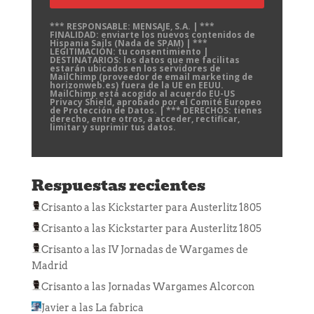
*** RESPONSABLE: MENSAJE, S.A. | ***
FINALIDAD: enviarte los nuevos contenidos de
Hispania Sails (Nada de SPAM) | ***
LEGITIMACIÓN: tu consentimiento |
DESTINATARIOS: los datos que me facilitas
estarán ubicados en los servidores de
MailChimp (proveedor de email marketing de
horizonweb.es) fuera de la UE en EEUU.
MailChimp está acogido al acuerdo EU-US
Privacy Shield, aprobado por el Comité Europeo
de Protección de Datos. | *** DERECHOS: tienes
derecho, entre otros, a acceder, rectificar,
limitar y suprimir tus datos.
Respuestas recientes
Crisanto
a las
Kickstarter para Austerlitz 1805
Crisanto
a las
Kickstarter para Austerlitz 1805
Crisanto
a las
IV Jornadas de Wargames de
Madrid
Crisanto
a las
Jornadas Wargames Alcorcon
Javier
a las
La fabrica