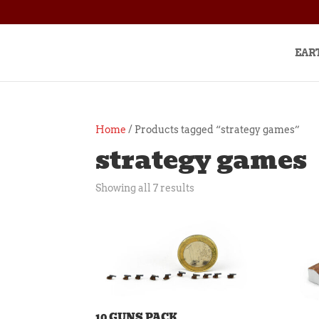
EAR
Home
/ Products tagged “strategy games”
strategy games
Showing all 7 results
10 GUNS PACK