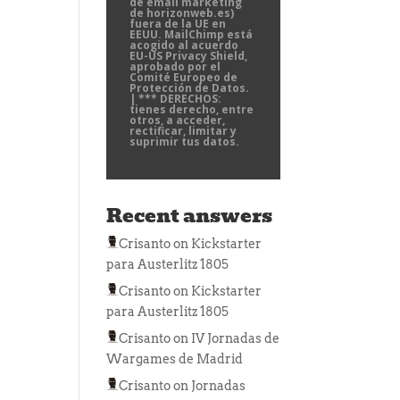
de email marketing
de horizonweb.es)
fuera de la UE en
EEUU. MailChimp está
acogido al acuerdo
EU-US Privacy Shield,
aprobado por el
Comité Europeo de
Protección de Datos.
| *** DERECHOS:
tienes derecho, entre
otros, a acceder,
rectificar, limitar y
suprimir tus datos.
Recent answers
Crisanto
on
Kickstarter
para Austerlitz 1805
Crisanto
on
Kickstarter
para Austerlitz 1805
Crisanto
on
IV Jornadas de
Wargames de Madrid
Crisanto
on
Jornadas