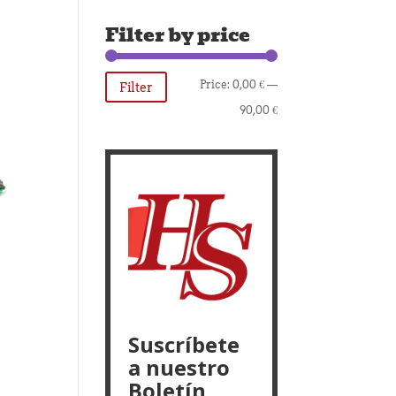
Filter by price
Min
Max
Price:
0,00 €
—
Filter
price
price
90,00 €
Suscríbete
a nuestro
Boletín