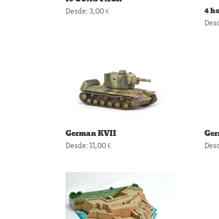
4 h
Desde:
3,00
€
Des
German KVII
Ger
Desde:
11,00
€
Des