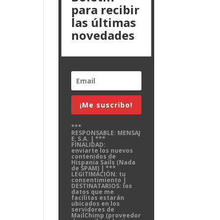
para recibir
las últimas
novedades
¡Me suscribo!
***
RESPONSABLE: MENSAJ
E, S.A. | ***
FINALIDAD:
enviarte los nuevos
contenidos de
Hispania Sails (Nada
de SPAM) | ***
LEGITIMACIÓN: tu
consentimiento |
DESTINATARIOS: los
datos que me
facilitas estarán
ubicados en los
servidores de
MailChimp (proveedor