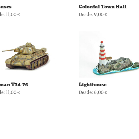
ouses
Colonial Town Hall
de:
11,00
€
Desde:
9,00
€
man T34-76
Lighthouse
de:
11,00
€
Desde:
8,00
€