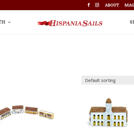
ABOUT
MAG
TH
S