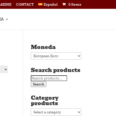
AZINE
CONTACT
Español
0 Items
EA
Moneda
Search products
Search
for:
Search
Category
products