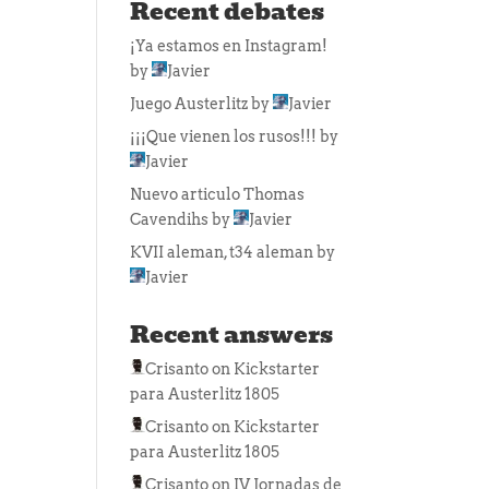
Recent debates
¡Ya estamos en Instagram!
by
Javier
Juego Austerlitz
by
Javier
¡¡¡Que vienen los rusos!!!
by
Javier
Nuevo articulo Thomas
Cavendihs
by
Javier
KVII aleman, t34 aleman
by
Javier
Recent answers
Crisanto
on
Kickstarter
para Austerlitz 1805
Crisanto
on
Kickstarter
para Austerlitz 1805
Crisanto
on
IV Jornadas de