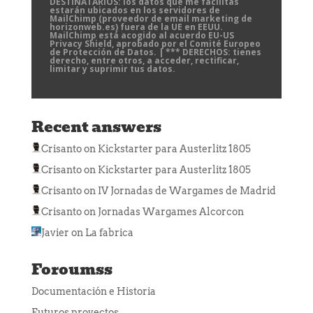
DESTINATARIOS: los datos que me facilitas
estarán ubicados en los servidores de
MailChimp (proveedor de email marketing de
horizonweb.es) fuera de la UE en EEUU.
MailChimp está acogido al acuerdo EU-US
Privacy Shield, aprobado por el Comité Europeo
de Protección de Datos. | *** DERECHOS: tienes
derecho, entre otros, a acceder, rectificar,
limitar y suprimir tus datos.
Recent answers
Crisanto
on
Kickstarter para Austerlitz 1805
Crisanto
on
Kickstarter para Austerlitz 1805
Crisanto
on
IV Jornadas de Wargames de Madrid
Crisanto
on
Jornadas Wargames Alcorcon
Javier
on
La fabrica
Foroumss
Documentación e Historia
Futuros proyectos