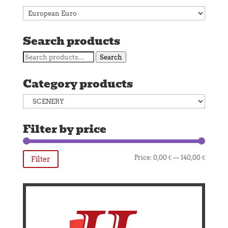
Search products
Search
Search
for:
Category products
Filter by price
Min
Max
Price:
0,00 €
—
140,00 €
Filter
price
price