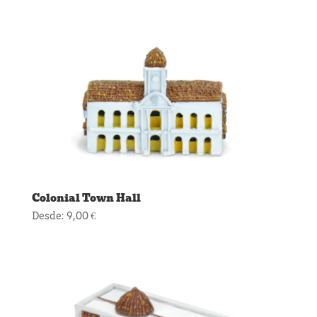
Colonial Town Hall
Desde:
9,00
€