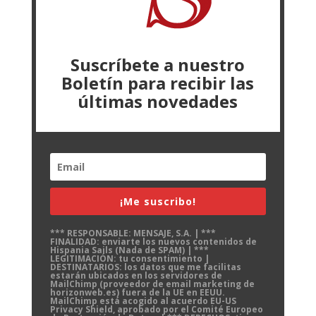
Suscríbete a nuestro
Boletín para recibir las
últimas novedades
¡Me suscribo!
*** RESPONSABLE: MENSAJE, S.A. | ***
FINALIDAD: enviarte los nuevos contenidos de
Hispania Sails (Nada de SPAM) | ***
LEGITIMACIÓN: tu consentimiento |
DESTINATARIOS: los datos que me facilitas
estarán ubicados en los servidores de
MailChimp (proveedor de email marketing de
horizonweb.es) fuera de la UE en EEUU.
MailChimp está acogido al acuerdo EU-US
Privacy Shield, aprobado por el Comité Europeo