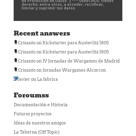
de Protección de Datos. | *** DERECHOS: tienes
derecho, entre otros, a acceder, rectificar,
limitar y suprimir tus datos.
Recent answers
Crisanto
on
Kickstarter para Austerlitz 1805
Crisanto
on
Kickstarter para Austerlitz 1805
Crisanto
on
IV Jornadas de Wargames de Madrid
Crisanto
on
Jornadas Wargames Alcorcon
Javier
on
La fabrica
Foroumss
Documentación e Historia
Futuros proyectos
Ideas de nuestros amigos
La Taberna (Off Topic)