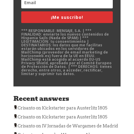
¡Me suscribo!
*** RESPONSABLE: MENSAJE, S.A. | ***
FINALIDAD: enviarte los nuevos contenidos de
Hispania Sails (Nada de SPAM) | ***
LEGITIMACIÓN: tu consentimiento |
DESTINATARIOS: los datos que me facilitas
estarán ubicados en los servidores de
MailChimp (proveedor de email marketing de
horizonweb.es) fuera de la UE en EEUU.
MailChimp está acogido al acuerdo EU-US
Privacy Shield, aprobado por el Comité Europeo
de Protección de Datos. | *** DERECHOS: tienes
derecho, entre otros, a acceder, rectificar,
limitar y suprimir tus datos.
Recent answers
Crisanto
on
Kickstarter para Austerlitz 1805
Crisanto
on
Kickstarter para Austerlitz 1805
Crisanto
on
IV Jornadas de Wargames de Madrid