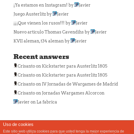
¡Ya estamos en Instagram!
by
Javier
Juego Austerlitz
by
Javier
¡¡¡Que vienen los rusos!!!
by
Javier
Nuevo articulo Thomas Cavendihs
by
Javier
KVII aleman, t34 aleman
by
Javier
Recent answers
Crisanto
on
Kickstarter para Austerlitz 1805
Crisanto
on
Kickstarter para Austerlitz 1805
Crisanto
on
IV Jornadas de Wargames de Madrid
Crisanto
on
Jornadas Wargames Alcorcon
Javier
on
La fabrica
Uso de cookies
Este sitio web utiliza cookies para que usted tenga la mejor experiencia de