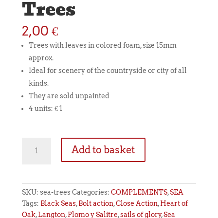
Trees
2,00
€
Trees with leaves in colored foam, size 15mm
approx.
Ideal for scenery of the countryside or city of all
kinds.
They are sold unpainted
4 units: € 1
Trees
Add to basket
quantity
SKU:
sea-trees
Categories:
COMPLEMENTS
,
SEA
Tags:
Black Seas
,
Bolt action
,
Close Action
,
Heart of
Oak
,
Langton
,
Plomo y Salitre
,
sails of glory
,
Sea