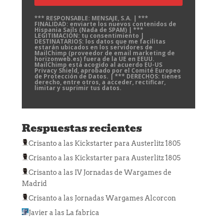
*** RESPONSABLE: MENSAJE, S.A. | ***
FINALIDAD: enviarte los nuevos contenidos de
Hispania Sails (Nada de SPAM) | ***
LEGITIMACIÓN: tu consentimiento |
DESTINATARIOS: los datos que me facilitas
estarán ubicados en los servidores de
MailChimp (proveedor de email marketing de
horizonweb.es) fuera de la UE en EEUU.
MailChimp está acogido al acuerdo EU-US
Privacy Shield, aprobado por el Comité Europeo
de Protección de Datos. | *** DERECHOS: tienes
derecho, entre otros, a acceder, rectificar,
limitar y suprimir tus datos.
Respuestas recientes
Crisanto
a las
Kickstarter para Austerlitz 1805
Crisanto
a las
Kickstarter para Austerlitz 1805
Crisanto
a las
IV Jornadas de Wargames de
Madrid
Crisanto
a las
Jornadas Wargames Alcorcon
Javier
a las
La fabrica