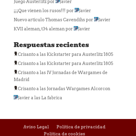
Juego Austerlitz
por
Javier
¡¡¡Que vienen los rusos!!!
por
Javier
Nuevo articulo Thomas Cavendihs
por
Javier
KVII aleman, t34 aleman
por
Javier
Respuestas recientes
Crisanto
a las
Kickstarter para Austerlitz 1805
Crisanto
a las
Kickstarter para Austerlitz 1805
Crisanto
a las
IV Jornadas de Wargames de
Madrid
Crisanto
a las
Jornadas Wargames Alcorcon
Javier
a las
La fabrica
Aviso Legal
Política de privacidad
Política de cookies