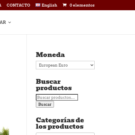
A
CONTACTO
English
0 elementos
AR
Moneda
Buscar
productos
Buscar
por:
Buscar
Categorías de
los productos