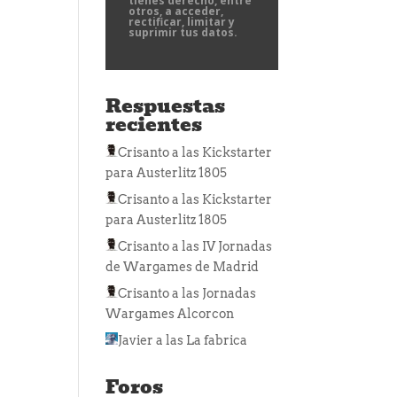
tienes derecho, entre
otros, a acceder,
rectificar, limitar y
suprimir tus datos.
Respuestas
recientes
Crisanto
a las
Kickstarter
para Austerlitz 1805
Crisanto
a las
Kickstarter
para Austerlitz 1805
Crisanto
a las
IV Jornadas
de Wargames de Madrid
Crisanto
a las
Jornadas
Wargames Alcorcon
Javier
a las
La fabrica
Foros