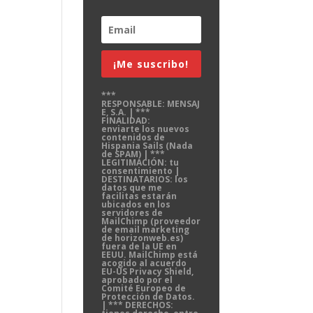
¡Me suscribo!
***
RESPONSABLE: MENSAJ
E, S.A. | ***
FINALIDAD:
enviarte los nuevos
contenidos de
Hispania Sails (Nada
de SPAM) | ***
LEGITIMACIÓN: tu
consentimiento |
DESTINATARIOS: los
datos que me
facilitas estarán
ubicados en los
servidores de
MailChimp (proveedor
de email marketing
de horizonweb.es)
fuera de la UE en
EEUU. MailChimp está
acogido al acuerdo
EU-US Privacy Shield,
aprobado por el
Comité Europeo de
Protección de Datos.
| *** DERECHOS: