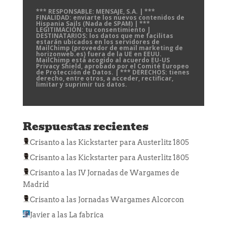
*** RESPONSABLE: MENSAJE, S.A. | ***
FINALIDAD: enviarte los nuevos contenidos de
Hispania Sails (Nada de SPAM) | ***
LEGITIMACIÓN: tu consentimiento |
DESTINATARIOS: los datos que me facilitas
estarán ubicados en los servidores de
MailChimp (proveedor de email marketing de
horizonweb.es) fuera de la UE en EEUU.
MailChimp está acogido al acuerdo EU-US
Privacy Shield, aprobado por el Comité Europeo
de Protección de Datos. | *** DERECHOS: tienes
derecho, entre otros, a acceder, rectificar,
limitar y suprimir tus datos.
Respuestas recientes
Crisanto
a las
Kickstarter para Austerlitz 1805
Crisanto
a las
Kickstarter para Austerlitz 1805
Crisanto
a las
IV Jornadas de Wargames de
Madrid
Crisanto
a las
Jornadas Wargames Alcorcon
Javier
a las
La fabrica