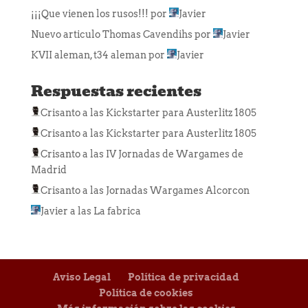
¡¡¡Que vienen los rusos!!!
por
Javier
Nuevo articulo Thomas Cavendihs
por
Javier
KVII aleman, t34 aleman
por
Javier
Respuestas recientes
Crisanto
a las
Kickstarter para Austerlitz 1805
Crisanto
a las
Kickstarter para Austerlitz 1805
Crisanto
a las
IV Jornadas de Wargames de
Madrid
Crisanto
a las
Jornadas Wargames Alcorcon
Javier
a las
La fabrica
Aviso Legal
Política de privacidad
Política de cookies