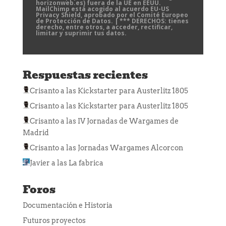
horizonweb.es) fuera de la UE en EEUU.
MailChimp está acogido al acuerdo EU-US
Privacy Shield, aprobado por el Comité Europeo
de Protección de Datos. | *** DERECHOS: tienes
derecho, entre otros, a acceder, rectificar,
limitar y suprimir tus datos.
Respuestas recientes
Crisanto
a las
Kickstarter para Austerlitz 1805
Crisanto
a las
Kickstarter para Austerlitz 1805
Crisanto
a las
IV Jornadas de Wargames de
Madrid
Crisanto
a las
Jornadas Wargames Alcorcon
Javier
a las
La fabrica
Foros
Documentación e Historia
Futuros proyectos