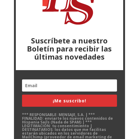
Suscríbete a nuestro
Boletín para recibir las
últimas novedades
¡Me suscribo!
*** RESPONSABLE: MENSAJE, S.A. | ***
FINALIDAD: enviarte los nuevos contenidos de
Hispania Sails (Nada de SPAM) | ***
LEGITIMACIÓN: tu consentimiento |
DESTINATARIOS: los datos que me facilitas
estarán ubicados en los servidores de
MailChimp (proveedor de email marketing de