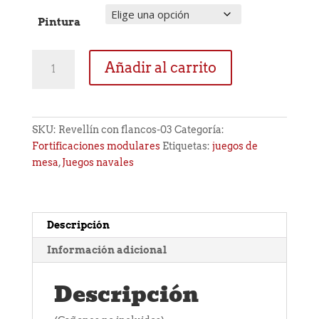
Pintura
Revellín
Añadir al carrito
con
flancos
03
cantidad
SKU:
Revellín con flancos-03
Categoría:
Fortificaciones modulares
Etiquetas:
juegos de
mesa
,
Juegos navales
Descripción
Información adicional
Descripción