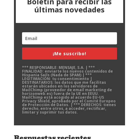
Boletín para recibir las
últimas novedades
¡Me suscribo!
*** RESPONSABLE: MENSAJE, S.A. | ***
FINALIDAD: enviarte los nuevos contenidos de
Hispania Sails (Nada de SPAM) | ***
LEGITIMACIÓN: tu consentimiento |
DESTINATARIOS: los datos que me facilitas
estarán ubicados en los servidores de
MailChimp (proveedor de email marketing de
horizonweb.es) fuera de la UE en EEUU.
MailChimp está acogido al acuerdo EU-US
Privacy Shield, aprobado por el Comité Europeo
de Protección de Datos. | *** DERECHOS: tienes
derecho, entre otros, a acceder, rectificar,
limitar y suprimir tus datos.
Respuestas recientes