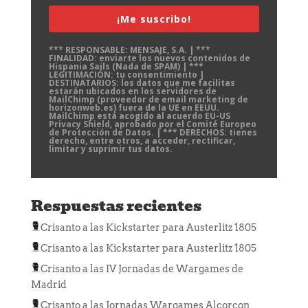
¡Me suscribo!
*** RESPONSABLE: MENSAJE, S.A. | ***
FINALIDAD: enviarte los nuevos contenidos de
Hispania Sails (Nada de SPAM) | ***
LEGITIMACIÓN: tu consentimiento |
DESTINATARIOS: los datos que me facilitas
estarán ubicados en los servidores de
MailChimp (proveedor de email marketing de
horizonweb.es) fuera de la UE en EEUU.
MailChimp está acogido al acuerdo EU-US
Privacy Shield, aprobado por el Comité Europeo
de Protección de Datos. | *** DERECHOS: tienes
derecho, entre otros, a acceder, rectificar,
limitar y suprimir tus datos.
Respuestas recientes
Crisanto
a las
Kickstarter para Austerlitz 1805
Crisanto
a las
Kickstarter para Austerlitz 1805
Crisanto
a las
IV Jornadas de Wargames de
Madrid
Crisanto
a las
Jornadas Wargames Alcorcon