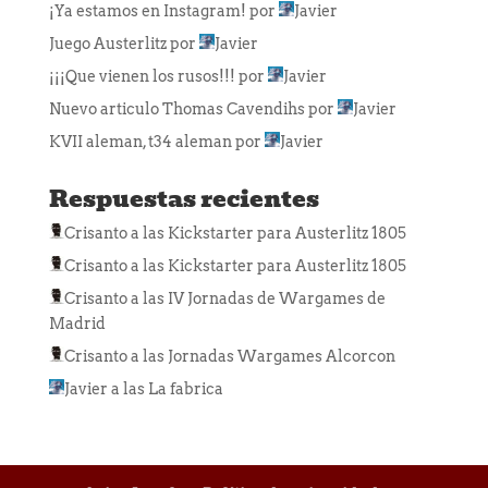
¡Ya estamos en Instagram!
por
Javier
Juego Austerlitz
por
Javier
¡¡¡Que vienen los rusos!!!
por
Javier
Nuevo articulo Thomas Cavendihs
por
Javier
KVII aleman, t34 aleman
por
Javier
Respuestas recientes
Crisanto
a las
Kickstarter para Austerlitz 1805
Crisanto
a las
Kickstarter para Austerlitz 1805
Crisanto
a las
IV Jornadas de Wargames de
Madrid
Crisanto
a las
Jornadas Wargames Alcorcon
Javier
a las
La fabrica