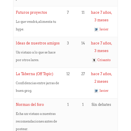
Futuros proyectos
7
11
hace 7 años,
3 meses
Lo que vendrá, alimenta tu
hype.
Javier
Ideas de nuestros amigos
3
14
hace 7 años,
3 meses
Un vistazo a lo que se hace
por otros lares.
Crisanto
La Taberna (Off Topic)
12
27
hace 7 años,
2 meses
Confidencias entre jarras de
buen grog.
Javier
Normas del foro
1
1
Sin debates
Echa un vistazo a nuestras
recomendaciones antes de
postear.