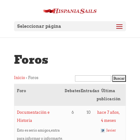
Seleccionar página
Foros
Inicio
›
Foros
Foro
Debates
Entradas
Última
publicación
Documentación e
6
10
hace 7 años,
Historia
4 meses
Esto es serio amigos, entra
Javier
para informar o informarte.