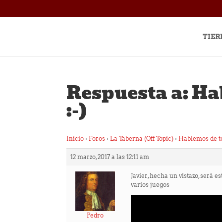
TIER
Respuesta a: Ha
:-)
Inicio
›
Foros
›
La Taberna (Off Topic)
›
Hablemos de to
12 marzo, 2017 a las 12:11 am
Javier, hecha un vistazo, será 
varios juegos
Pedro