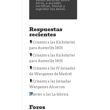
tienes derecho, entre
otros, a acceder,
rectificar, limitar y
suprimir tus datos.
Respuestas
recientes
Crisanto
a las
Kickstarter
para Austerlitz 1805
Crisanto
a las
Kickstarter
para Austerlitz 1805
Crisanto
a las
IV Jornadas
de Wargames de Madrid
Crisanto
a las
Jornadas
Wargames Alcorcon
Javier
a las
La fabrica
Foros