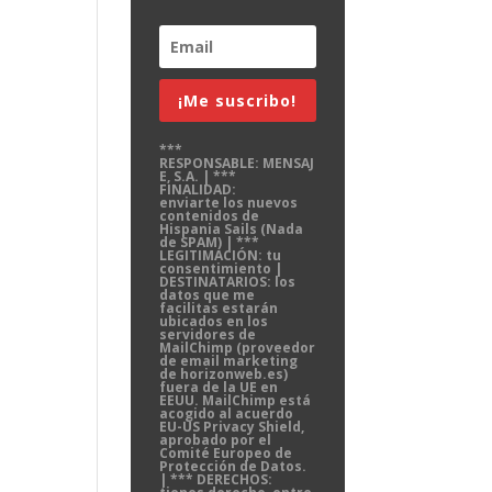
¡Me suscribo!
***
RESPONSABLE: MENSAJ
E, S.A. | ***
FINALIDAD:
enviarte los nuevos
contenidos de
Hispania Sails (Nada
de SPAM) | ***
LEGITIMACIÓN: tu
consentimiento |
DESTINATARIOS: los
datos que me
facilitas estarán
ubicados en los
servidores de
MailChimp (proveedor
de email marketing
de horizonweb.es)
fuera de la UE en
EEUU. MailChimp está
acogido al acuerdo
EU-US Privacy Shield,
aprobado por el
Comité Europeo de
Protección de Datos.
| *** DERECHOS: