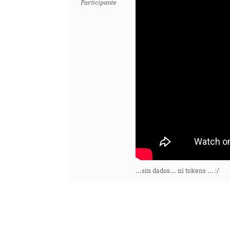
Participante
…sin dados… ni tokens … :/