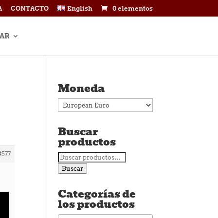
A
CONTACTO
English
0 elementos
AR
Moneda
Buscar
productos
#577
Buscar
por:
Buscar
Categorías de
los productos