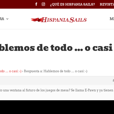
¿QUÉ ES HISPANIA SAILS?
REVIST
RA
M
blemos de todo … o casi
do … o casi :-)
›
Respuesta a: Hablemos de todo … o casi :-)
esto una ventana al futuro de los juegos de mesa? Se llama E-Pawn y ya tienen