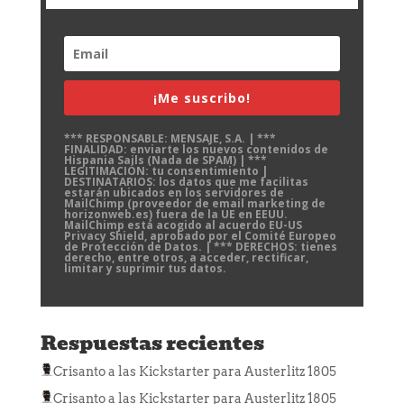
¡Me suscribo!
*** RESPONSABLE: MENSAJE, S.A. | ***
FINALIDAD: enviarte los nuevos contenidos de
Hispania Sails (Nada de SPAM) | ***
LEGITIMACIÓN: tu consentimiento |
DESTINATARIOS: los datos que me facilitas
estarán ubicados en los servidores de
MailChimp (proveedor de email marketing de
horizonweb.es) fuera de la UE en EEUU.
MailChimp está acogido al acuerdo EU-US
Privacy Shield, aprobado por el Comité Europeo
de Protección de Datos. | *** DERECHOS: tienes
derecho, entre otros, a acceder, rectificar,
limitar y suprimir tus datos.
Respuestas recientes
Crisanto
a las
Kickstarter para Austerlitz 1805
Crisanto
a las
Kickstarter para Austerlitz 1805