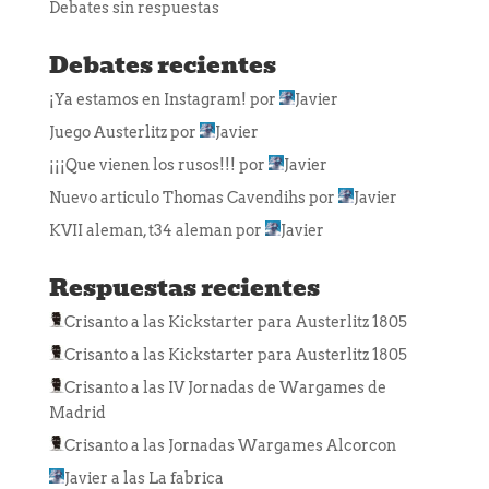
Debates sin respuestas
Debates recientes
¡Ya estamos en Instagram!
por
Javier
Juego Austerlitz
por
Javier
¡¡¡Que vienen los rusos!!!
por
Javier
Nuevo articulo Thomas Cavendihs
por
Javier
KVII aleman, t34 aleman
por
Javier
Respuestas recientes
Crisanto
a las
Kickstarter para Austerlitz 1805
Crisanto
a las
Kickstarter para Austerlitz 1805
Crisanto
a las
IV Jornadas de Wargames de
Madrid
Crisanto
a las
Jornadas Wargames Alcorcon
Javier
a las
La fabrica