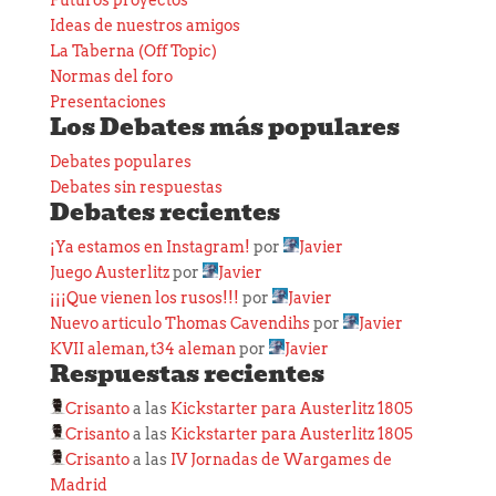
Futuros proyectos
Ideas de nuestros amigos
La Taberna (Off Topic)
Normas del foro
Presentaciones
Los Debates más populares
Debates populares
Debates sin respuestas
Debates recientes
¡Ya estamos en Instagram!
por
Javier
Juego Austerlitz
por
Javier
¡¡¡Que vienen los rusos!!!
por
Javier
Nuevo articulo Thomas Cavendihs
por
Javier
KVII aleman, t34 aleman
por
Javier
Respuestas recientes
Crisanto
a las
Kickstarter para Austerlitz 1805
Crisanto
a las
Kickstarter para Austerlitz 1805
Crisanto
a las
IV Jornadas de Wargames de
Madrid