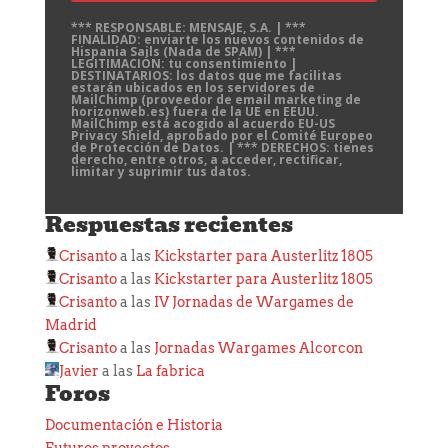
*** RESPONSABLE: MENSAJE, S.A. | ***
FINALIDAD: enviarte los nuevos contenidos de
Hispania Sails (Nada de SPAM) | ***
LEGITIMACIÓN: tu consentimiento |
DESTINATARIOS: los datos que me facilitas
estarán ubicados en los servidores de
MailChimp (proveedor de email marketing de
horizonweb.es) fuera de la UE en EEUU.
MailChimp está acogido al acuerdo EU-US
Privacy Shield, aprobado por el Comité Europeo
de Protección de Datos. | *** DERECHOS: tienes
derecho, entre otros, a acceder, rectificar,
limitar y suprimir tus datos.
Respuestas recientes
Crisanto
a las
Kickstarter para Austerlitz 1805
Crisanto
a las
Kickstarter para Austerlitz 1805
Crisanto
a las
IV Jornadas de Wargames de
Madrid
Crisanto
a las
Jornadas Wargames Alcorcon
Javier
a las
La fabrica
Foros
Documentación e Historia