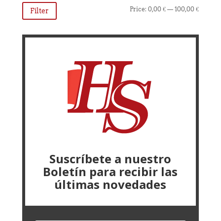
Min
Max
Price:
0,00 €
—
100,00 €
Filter
price
price
Suscríbete a nuestro
Boletín para recibir las
últimas novedades