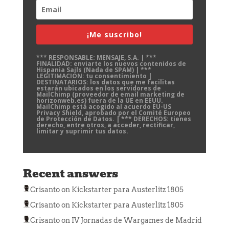
¡Me suscribo!
*** RESPONSABLE: MENSAJE, S.A. | ***
FINALIDAD: enviarte los nuevos contenidos de
Hispania Sails (Nada de SPAM) | ***
LEGITIMACIÓN: tu consentimiento |
DESTINATARIOS: los datos que me facilitas
estarán ubicados en los servidores de
MailChimp (proveedor de email marketing de
horizonweb.es) fuera de la UE en EEUU.
MailChimp está acogido al acuerdo EU-US
Privacy Shield, aprobado por el Comité Europeo
de Protección de Datos. | *** DERECHOS: tienes
derecho, entre otros, a acceder, rectificar,
limitar y suprimir tus datos.
Recent answers
Crisanto
on
Kickstarter para Austerlitz 1805
Crisanto
on
Kickstarter para Austerlitz 1805
Crisanto
on
IV Jornadas de Wargames de Madrid