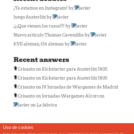
¡Ya estamos en Instagram!
by
Javier
Juego Austerlitz
by
Javier
¡¡¡Que vienen los rusos!!!
by
Javier
Nuevo articulo Thomas Cavendihs
by
Javier
KVII aleman, t34 aleman
by
Javier
Recent answers
Crisanto
on
Kickstarter para Austerlitz 1805
Crisanto
on
Kickstarter para Austerlitz 1805
Crisanto
on
IV Jornadas de Wargames de Madrid
Crisanto
on
Jornadas Wargames Alcorcon
Javier
on
La fabrica
Uso de cookies