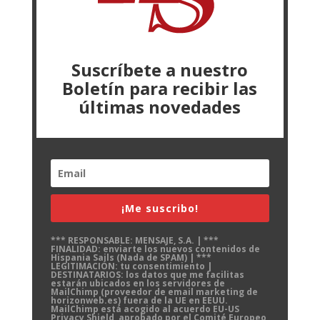
Suscríbete a nuestro
Boletín para recibir las
últimas novedades
¡Me suscribo!
*** RESPONSABLE: MENSAJE, S.A. | ***
FINALIDAD: enviarte los nuevos contenidos de
Hispania Sails (Nada de SPAM) | ***
LEGITIMACIÓN: tu consentimiento |
DESTINATARIOS: los datos que me facilitas
estarán ubicados en los servidores de
MailChimp (proveedor de email marketing de
horizonweb.es) fuera de la UE en EEUU.
MailChimp está acogido al acuerdo EU-US
Privacy Shield, aprobado por el Comité Europeo