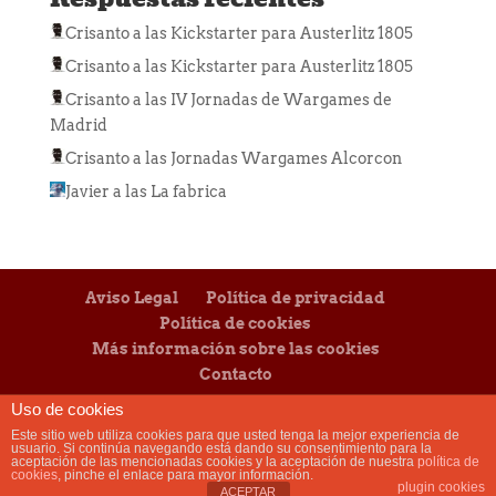
Crisanto
a las
Kickstarter para Austerlitz 1805
Crisanto
a las
Kickstarter para Austerlitz 1805
Crisanto
a las
IV Jornadas de Wargames de
Madrid
Crisanto
a las
Jornadas Wargames Alcorcon
Javier
a las
La fabrica
Aviso Legal
Política de privacidad
Política de cookies
Más información sobre las cookies
Contacto
Uso de cookies
Este sitio web utiliza cookies para que usted tenga la mejor experiencia de
usuario. Si continúa navegando está dando su consentimiento para la
aceptación de las mencionadas cookies y la aceptación de nuestra
política de
cookies
, pinche el enlace para mayor información.
Diseñado y desarrollado por
Mensaje
|
plugin cookies
ACEPTAR