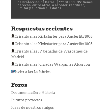
de Protección de Datos. | *** DERECHOS: tienes
derecho, entre otros, a acceder, rectificar,
limitar y suprimir tus datos.
Respuestas recientes
Crisanto
a las
Kickstarter para Austerlitz 1805
Crisanto
a las
Kickstarter para Austerlitz 1805
Crisanto
a las
IV Jornadas de Wargames de
Madrid
Crisanto
a las
Jornadas Wargames Alcorcon
Javier
a las
La fabrica
Foros
Documentación e Historia
Futuros proyectos
Ideas de nuestros amigos