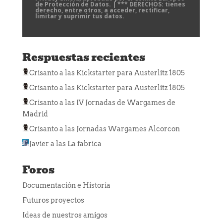
de Protección de Datos. | *** DERECHOS: tienes
derecho, entre otros, a acceder, rectificar,
limitar y suprimir tus datos.
Respuestas recientes
Crisanto
a las
Kickstarter para Austerlitz 1805
Crisanto
a las
Kickstarter para Austerlitz 1805
Crisanto
a las
IV Jornadas de Wargames de
Madrid
Crisanto
a las
Jornadas Wargames Alcorcon
Javier
a las
La fabrica
Foros
Documentación e Historia
Futuros proyectos
Ideas de nuestros amigos