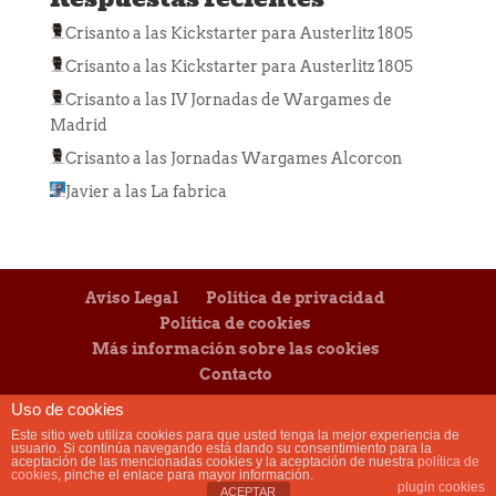
Crisanto
a las
Kickstarter para Austerlitz 1805
Crisanto
a las
Kickstarter para Austerlitz 1805
Crisanto
a las
IV Jornadas de Wargames de
Madrid
Crisanto
a las
Jornadas Wargames Alcorcon
Javier
a las
La fabrica
Aviso Legal
Política de privacidad
Política de cookies
Más información sobre las cookies
Contacto
Uso de cookies
Este sitio web utiliza cookies para que usted tenga la mejor experiencia de
usuario. Si continúa navegando está dando su consentimiento para la
aceptación de las mencionadas cookies y la aceptación de nuestra
política de
cookies
, pinche el enlace para mayor información.
Diseñado y desarrollado por
Mensaje
|
plugin cookies
ACEPTAR