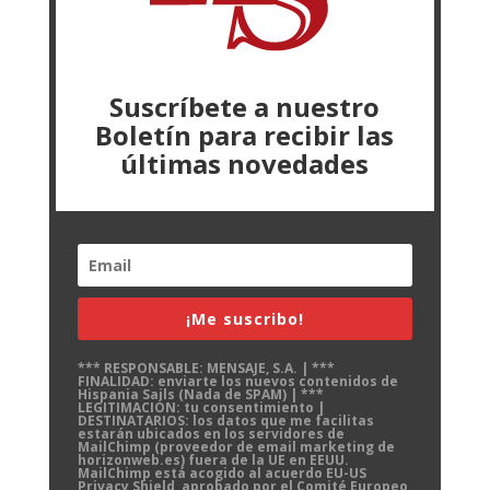
Suscríbete a nuestro
Boletín para recibir las
últimas novedades
¡Me suscribo!
*** RESPONSABLE: MENSAJE, S.A. | ***
FINALIDAD: enviarte los nuevos contenidos de
Hispania Sails (Nada de SPAM) | ***
LEGITIMACIÓN: tu consentimiento |
DESTINATARIOS: los datos que me facilitas
estarán ubicados en los servidores de
MailChimp (proveedor de email marketing de
horizonweb.es) fuera de la UE en EEUU.
MailChimp está acogido al acuerdo EU-US
Privacy Shield, aprobado por el Comité Europeo