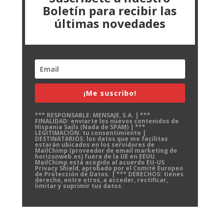
Boletín para recibir las
últimas novedades
¡Me suscribo!
*** RESPONSABLE: MENSAJE, S.A. | ***
FINALIDAD: enviarte los nuevos contenidos de
Hispania Sails (Nada de SPAM) | ***
LEGITIMACIÓN: tu consentimiento |
DESTINATARIOS: los datos que me facilitas
estarán ubicados en los servidores de
MailChimp (proveedor de email marketing de
horizonweb.es) fuera de la UE en EEUU.
MailChimp está acogido al acuerdo EU-US
Privacy Shield, aprobado por el Comité Europeo
de Protección de Datos. | *** DERECHOS: tienes
derecho, entre otros, a acceder, rectificar,
limitar y suprimir tus datos.