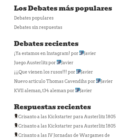
Los Debates más populares
Debates populares
Debates sin respuestas
Debates recientes
¡Ya estamos en Instagram!
por
Javier
Juego Austerlitz
por
Javier
¡¡¡Que vienen los rusos!!!
por
Javier
Nuevo articulo Thomas Cavendihs
por
Javier
KVII aleman, t34 aleman
por
Javier
Respuestas recientes
Crisanto
a las
Kickstarter para Austerlitz 1805
Crisanto
a las
Kickstarter para Austerlitz 1805
Crisanto
a las
IV Jornadas de Wargames de