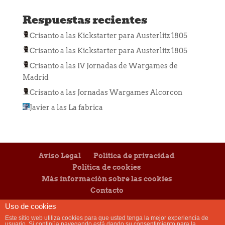
Respuestas recientes
Crisanto
a las
Kickstarter para Austerlitz 1805
Crisanto
a las
Kickstarter para Austerlitz 1805
Crisanto
a las
IV Jornadas de Wargames de
Madrid
Crisanto
a las
Jornadas Wargames Alcorcon
Javier
a las
La fabrica
Aviso Legal
Política de privacidad
Política de cookies
Más información sobre las cookies
Contacto
Uso de cookies
Este sitio web utiliza cookies para que usted tenga la mejor experiencia de
usuario. Si continúa navegando está dando su consentimiento para la