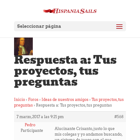
Seleccionar página
Respuesta a: Tus
proyectos, tus
preguntas
Inicio
›
Foros
›
Ideas de nuestros amigos
›
Tus proyectos, tus
preguntas
›
Respuesta a: Tus proyectos, tus preguntas
7 marzo, 2017 a las 9:21 pm
#568
Pedro
Alucinante Crisanto, justo lo que
Participante
mis colegas y yo andamos buscando,
un sistema de juego con el que