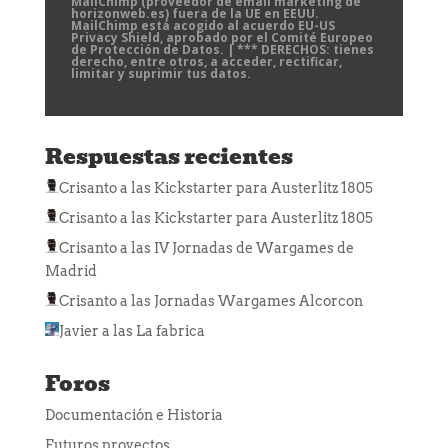
MailChimp (proveedor de email marketing de
horizonweb.es) fuera de la UE en EEUU.
MailChimp está acogido al acuerdo EU-US
Privacy Shield, aprobado por el Comité Europeo
de Protección de Datos. | *** DERECHOS: tienes
derecho, entre otros, a acceder, rectificar,
limitar y suprimir tus datos.
Respuestas recientes
Crisanto
a las
Kickstarter para Austerlitz 1805
Crisanto
a las
Kickstarter para Austerlitz 1805
Crisanto
a las
IV Jornadas de Wargames de
Madrid
Crisanto
a las
Jornadas Wargames Alcorcon
Javier
a las
La fabrica
Foros
Documentación e Historia
Futuros proyectos