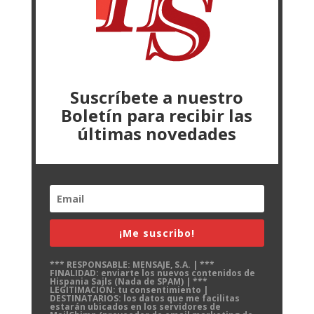
Suscríbete a nuestro
Boletín para recibir las
últimas novedades
¡Me suscribo!
*** RESPONSABLE: MENSAJE, S.A. | ***
FINALIDAD: enviarte los nuevos contenidos de
Hispania Sails (Nada de SPAM) | ***
LEGITIMACIÓN: tu consentimiento |
DESTINATARIOS: los datos que me facilitas
estarán ubicados en los servidores de