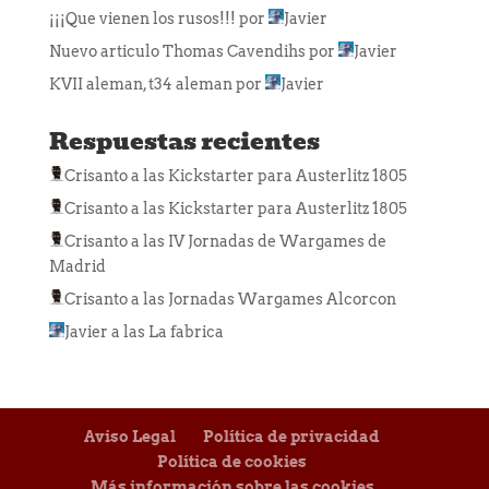
¡¡¡Que vienen los rusos!!!
por
Javier
Nuevo articulo Thomas Cavendihs
por
Javier
KVII aleman, t34 aleman
por
Javier
Respuestas recientes
Crisanto
a las
Kickstarter para Austerlitz 1805
Crisanto
a las
Kickstarter para Austerlitz 1805
Crisanto
a las
IV Jornadas de Wargames de
Madrid
Crisanto
a las
Jornadas Wargames Alcorcon
Javier
a las
La fabrica
Aviso Legal
Política de privacidad
Política de cookies
Más información sobre las cookies