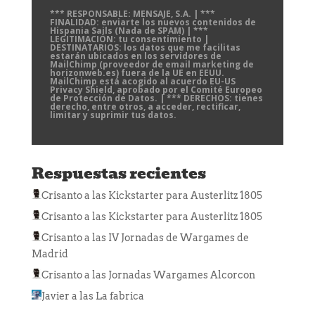
*** RESPONSABLE: MENSAJE, S.A. | ***
FINALIDAD: enviarte los nuevos contenidos de
Hispania Sails (Nada de SPAM) | ***
LEGITIMACIÓN: tu consentimiento |
DESTINATARIOS: los datos que me facilitas
estarán ubicados en los servidores de
MailChimp (proveedor de email marketing de
horizonweb.es) fuera de la UE en EEUU.
MailChimp está acogido al acuerdo EU-US
Privacy Shield, aprobado por el Comité Europeo
de Protección de Datos. | *** DERECHOS: tienes
derecho, entre otros, a acceder, rectificar,
limitar y suprimir tus datos.
Respuestas recientes
Crisanto
a las
Kickstarter para Austerlitz 1805
Crisanto
a las
Kickstarter para Austerlitz 1805
Crisanto
a las
IV Jornadas de Wargames de
Madrid
Crisanto
a las
Jornadas Wargames Alcorcon
Javier
a las
La fabrica