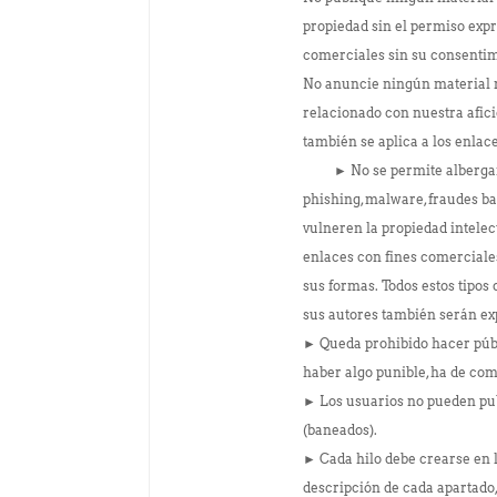
propiedad sin el permiso exp
comerciales sin su consentim
No anuncie ningún material n
relacionado con nuestra afici
también se aplica a los enlac
► No se permite albergar mat
phishing, malware, fraudes ba
vulneren la propiedad intelec
enlaces con fines comerciales
sus formas. Todos estos tipos
sus autores también serán e
► Queda prohibido hacer públi
haber algo punible, ha de c
► Los usuarios no pueden pu
(baneados).
► Cada hilo debe crearse en l
descripción de cada apartado