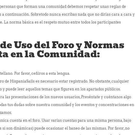
e personas que forman una comunidad debemos respetar unas reglas de
 continuación. Sobretodo nunca escribas nada que no dirías cara a cara y
. La norma básica es el respeto mutuo entre todos los participantes
 Uso del Foro y Normas
ta en la Comunidad:
stellano. Por favor, ceñiros a esta lengua.
oro de HispaniaSails es necesario estar registrado. No obstante, cualquier
ro y puede leer aquellos temas que figuren en los apartados públicos.
ara las presentaciones de los nuevos usuarios, Preséntate y cuéntanos algo
todas tus dudas sobre nuestra comunidad y los eventos y concentraciones en
anizamos.
nica cuenta en el foro. Usar varias cuentas para una misma persona, bajo
s si son dinámicas) puede ocasionar el baneo de las mismas. Por favor, no