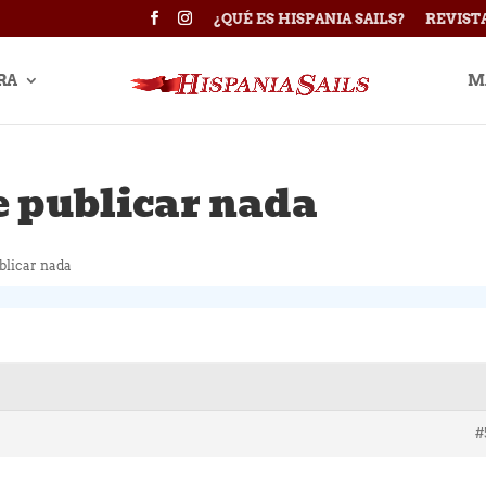
¿QUÉ ES HISPANIA SAILS?
REVIST
RA
M
e publicar nada
ublicar nada
#