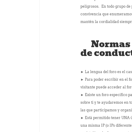
peligrosos. En todo grupo d
convivencia que enumeramos a
mantén la cordialidad siempre
Normas de
de conduc
► La lengua del foro es el ca
► Para poder escribir en el f
visitante puede acceder al fo
► Existe un foro específico p
sobre ti y te ayudaremos en 
las que participamos y org
► Está permitido tener UNA ú
una misma IP (o IPs diferente