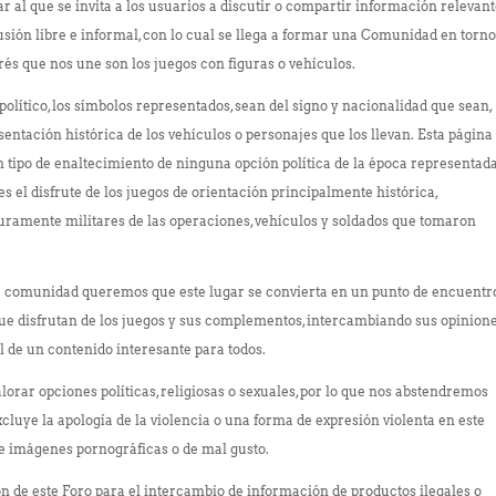
ar al que se invita a los usuarios a discutir o compartir información relevan
scusión libre e informal, con lo cual se llega a formar una Comunidad en torn
erés que nos une son los juegos con figuras o vehículos.
olítico, los símbolos representados, sean del signo y nacionalidad que sean,
ntación histórica de los vehículos o personajes que los llevan. Esta página
 tipo de enaltecimiento de ninguna opción política de la época representad
s el disfrute de los juegos de orientación principalmente histórica,
uramente militares de las operaciones, vehículos y soldados que tomaron
a comunidad queremos que este lugar se convierta en un punto de encuentr
ue disfrutan de los juegos y sus complementos, intercambiando sus opinion
al de un contenido interesante para todos.
lorar opciones políticas, religiosas o sexuales, por lo que nos abstendremos
xcluye la apología de la violencia o una forma de expresión violenta en este
 de imágenes pornográficas o de mal gusto.
ión de este Foro para el intercambio de información de productos ilegales o