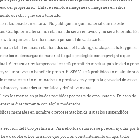
reso del propietario. Enlace remoto a imágenes o imágenes en sitios
iento es robar y no será tolerado.
o relacionado en el foro. No publique ningún material que no esté
ón. Cualquier material no relacionado será removido y no será tolerado. Es
es web adjuntos a la información personal de cada cartel.
erial ni enlaces relacionados con el hacking, cracks, serials, keygens,
ncarios ni descargas de material ilegal o protegido con copyright o que
tual. A los usuarios tampoco se les está permitido mostrar publicidad o pon
 y/o lucrativos en beneficio propio. El SPAM está prohibido en cualquiera d
 de mensajes serán eliminados sin previo aviso y según la gravedad de estos
xpulsados y baneados automática y definitivamente.
cos los mensajes privados recibidos por parte de otro usuario. En caso de
omentarse directamente con algún moderador.
blicar mensajes en nombre o representación de usuarios suspendidos
a sección del Foro pertinente. Para ello, los usuarios se pueden ayudar por l
, foro o subforo. Los usuarios que posteen constantemente en apartados