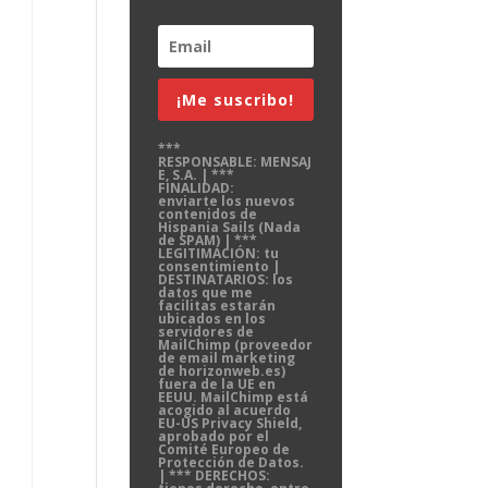
¡Me suscribo!
***
RESPONSABLE: MENSAJ
E, S.A. | ***
FINALIDAD:
enviarte los nuevos
contenidos de
Hispania Sails (Nada
de SPAM) | ***
LEGITIMACIÓN: tu
consentimiento |
DESTINATARIOS: los
datos que me
facilitas estarán
ubicados en los
servidores de
MailChimp (proveedor
de email marketing
de horizonweb.es)
fuera de la UE en
EEUU. MailChimp está
acogido al acuerdo
EU-US Privacy Shield,
aprobado por el
Comité Europeo de
Protección de Datos.
| *** DERECHOS: