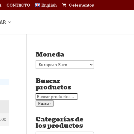
A
CONTACTO
English
0 elementos
AR
Moneda
Buscar
productos
Buscar
por:
Buscar
Categorías de
500
los productos