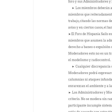
foro y sus Administradores 
► Los miembros deberán abst
miembros que reiteradamente
trabajo, citando las normas d
aviso y en ciertos casos, el 
►El Foro de Hispania Sails e
miembros que asumen la admin
derecho a baneo o expulsión 
Moderadores esto no es un tra
el modelismo y radiocontrol.
► Cualquier discrepancia co
Moderadores podrá expresarse
calumnias ni ataques infunda
enrarezcan el ambiente y a
► Los Administradores y Mode
criterio. No se modera sin raz
participante incumple sistem
estás de acuerdo con estos t