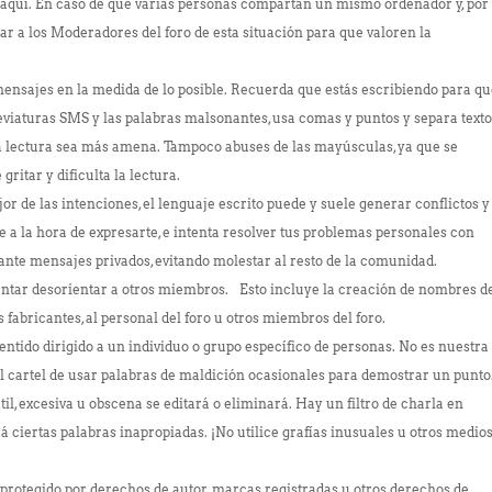
 aquí. En caso de que varias personas compartan un mismo ordenador y, por
sar a los Moderadores del foro de esta situación para que valoren la
 mensajes en la medida de lo posible. Recuerda que estás escribiendo para q
breviaturas SMS y las palabras malsonantes, usa comas y puntos y separa text
la lectura sea más amena. Tampoco abuses de las mayúsculas, ya que se
gritar y dificulta la lectura.
r de las intenciones, el lenguaje escrito puede y suele generar conflictos y
 a la hora de expresarte, e intenta resolver tus problemas personales con
ante mensajes privados, evitando molestar al resto de la comunidad.
ntar desorientar a otros miembros. Esto incluye la creación de nombres d
 fabricantes, al personal del foro u otros miembros del foro.
sentido dirigido a un individuo o grupo específico de personas. No es nuestra
el cartel de usar palabras de maldición ocasionales para demostrar un punto
il, excesiva u obscena se editará o eliminará. Hay un filtro de charla en
á ciertas palabras inapropiadas. ¡No utilice grafías inusuales u otros medio
protegido por derechos de autor, marcas registradas u otros derechos de