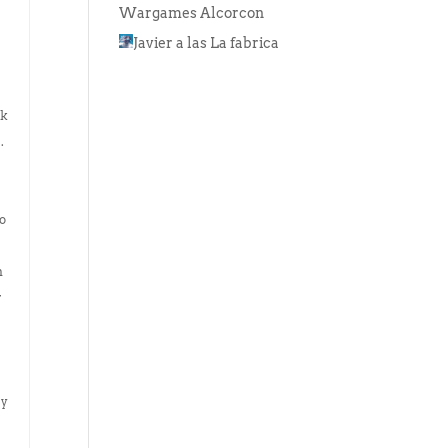
Wargames Alcorcon
Javier
a las
La fabrica
nk
.
mo
n
r
 y
e