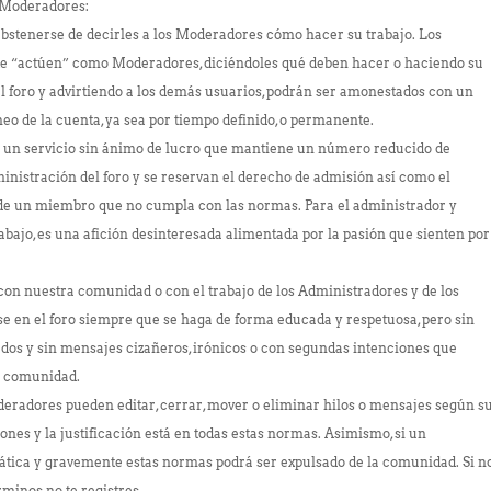
y Moderadores:
enerse de decirles a los Moderadores cómo hacer su trabajo. Los
 “actúen” como Moderadores, diciéndoles qué deben hacer o haciendo su
el foro y advirtiendo a los demás usuarios, podrán ser amonestados con un
baneo de la cuenta, ya sea por tiempo definido, o permanente.
s un servicio sin ánimo de lucro que mantiene un número reducido de
istración del foro y se reservan el derecho de admisión así como el
de un miembro que no cumpla con las normas. Para el administrador y
bajo, es una afición desinteresada alimentada por la pasión que sienten por
n nuestra comunidad o con el trabajo de los Administradores y de los
 en el foro siempre que se haga de forma educada y respetuosa, pero sin
dos y sin mensajes cizañeros, irónicos o con segundas intenciones que
 la comunidad.
radores pueden editar, cerrar, mover o eliminar hilos o mensajes según s
ones y la justificación está en todas estas normas. Asimismo, si un
ática y gravemente estas normas podrá ser expulsado de la comunidad. Si n
érminos no te registres.