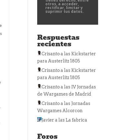
tienes derecho, entre
otros, a acceder,
rectificar, limitar y
suprimir tus datos.
ue
os
Respuestas
recientes
Crisanto
a las
Kickstarter
para Austerlitz 1805
Crisanto
a las
Kickstarter
para Austerlitz 1805
e
Crisanto
a las
IV Jornadas
de Wargames de Madrid
Crisanto
a las
Jornadas
.
Wargames Alcorcon
Javier
a las
La fabrica
s
Foros