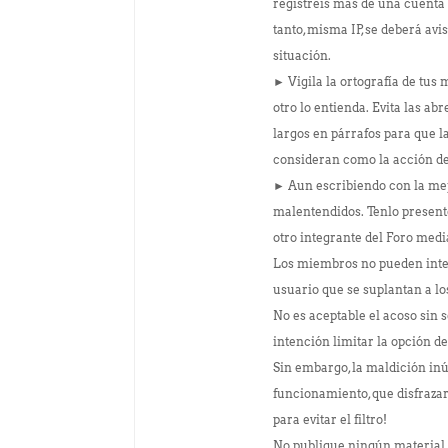
registréis más de una cuenta
tanto, misma IP, se deberá avi
situación.
► Vigila la ortografía de tus
otro lo entienda. Evita las a
largos en párrafos para que 
consideran como la acción de 
► Aun escribiendo con la mejo
malentendidos. Tenlo presente
otro integrante del Foro medi
Los miembros no pueden inte
usuario que se suplantan a los
No es aceptable el acoso sin 
intención limitar la opción d
Sin embargo, la maldición inút
funcionamiento, que disfrazar
para evitar el filtro!
No publique ningún material 