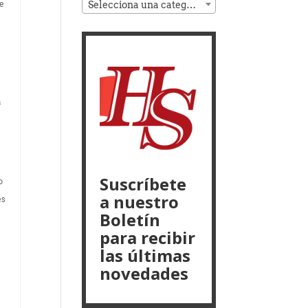
te
Selecciona una categoría
o
a
Suscríbete
o
a nuestro
es
Boletín
para recibir
las últimas
novedades