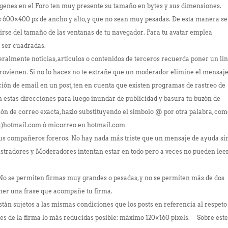
enes en el Foro ten muy presente su tamaño en bytes y sus dimensiones.
s 600×400 px de ancho y alto, y que no sean muy pesadas. De esta manera se
irse del tamaño de las ventanas de tu navegador. Para tu avatar emplea
r ser cuadradas.
ralmente noticias, artículos o contenidos de terceros recuerda poner un li
 provienen. Si no lo haces no te extrañe que un moderador elimine el mensaje
ión de email en un post, ten en cuenta que existen programas de rastreo de
 estas direcciones para luego inundar de publicidad y basura tu buzón de
ión de correo exacta, hazlo substituyendo el símbolo @ por otra palabra, co
ba)hotmail.com ó micorreo en hotmail.com
us compañeros foreros. No hay nada más triste que un mensaje de ayuda si
stradores y Moderadores intentan estar en todo pero a veces no pueden lee
o se permiten firmas muy grandes o pesadas, y no se permiten más de dos
ner una frase que acompañe tu firma.
stán sujetos a las mismas condiciones que los posts en referencia al respeto
s de la firma lo más reducidas posible: máximo 120×160 pixels. Sobre est