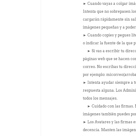
► Cuando vayas a colgar imág
Intenta que no sobrepasen lo
cargarán rápidamente sin sal
imágenes pequeñas y a pode
► Cuando copies y pegues lite
o indicar la fuente de la que
► Si vas a escribir tu direcc
páginas web que se hacen con
correo. No escribas tu direcc
por ejemplo: micorreo(arro
► Intenta ayudar siempre a t
respuesta alguna. Los Admini
todos los mensajes.
► Cuidado con las firmas. N
imágenes también puedes po
► Los Avatares y las firmas e
decencia. Manten las imágene