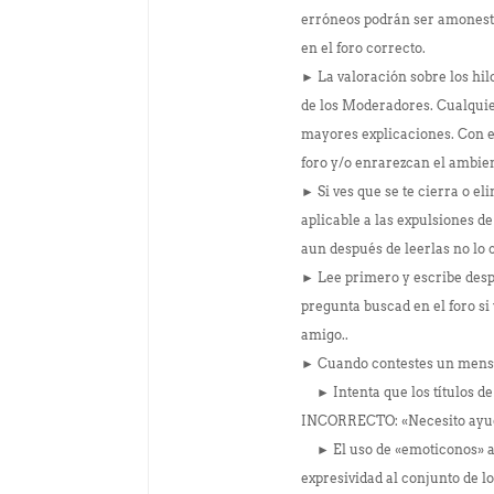
erróneos podrán ser amonesta
en el foro correcto.
► La valoración sobre los hil
de los Moderadores. Cualquier
mayores explicaciones. Con es
foro y/o enrarezcan el amb
► Si ves que se te cierra o el
aplicable a las expulsiones d
aun después de leerlas no lo
► Lee primero y escribe desp
pregunta buscad en el foro si
amigo..
► Cuando contestes un mensaje
► Intenta que los títulos de 
INCORRECTO: «Necesito ayuda
► El uso de «emoticonos» ay
expresividad al conjunto de 