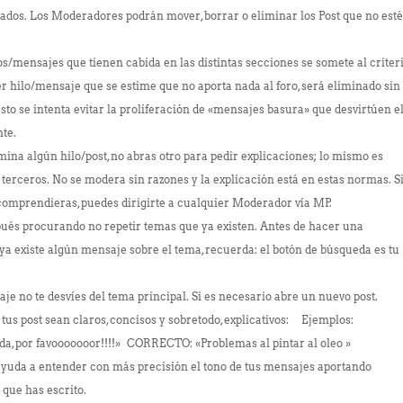
dos. Los Moderadores podrán mover, borrar o eliminar los Post que no est
os/mensajes que tienen cabida en las distintas secciones se somete al criter
 hilo/mensaje que se estime que no aporta nada al foro, será eliminado sin
to se intenta evitar la proliferación de «mensajes basura» que desvirtúen e
iente.
imina algún hilo/post, no abras otro para pedir explicaciones; lo mismo es
e terceros. No se modera sin razones y la explicación está en estas normas. S
 comprendieras, puedes dirigirte a cualquier Moderador vía MP.
ués procurando no repetir temas que ya existen. Antes de hacer una
 ya existe algún mensaje sobre el tema, recuerda: el botón de búsqueda es tu
 no te desvíes del tema principal. Si es necesario abre un nuevo post.
tus post sean claros, concisos y sobretodo, explicativos: Ejemplos:
, por favooooooor!!!!» CORRECTO: «Problemas al pintar al oleo »
uda a entender con más precisión el tono de tus mensajes aportando
lo que has escrito.