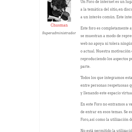
Un Foro de internet es un lug
a la temática del sitio, en di
a un interés común. Este int
Chusman
Este foro es completamente ap
Superadministrador
se muestran a modo de represe
web no apoya ni tolera ningún
o actual. Nuestra motivación e
reproduciendo los aspectos p
parte.
Todos los que integramos est
entre personas respetuosas q
y llenando este espacio virtu
En este Foro no entramos a va
de entrar en esos temas. Se e
Foro, así como la utilización
No está permitido la utilizac