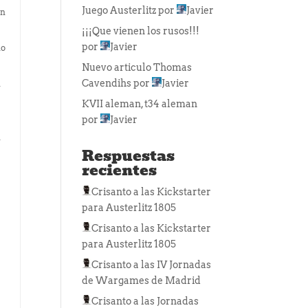
Juego Austerlitz
por
Javier
én
¡¡¡Que vienen los rusos!!!
por
Javier
io
Nuevo articulo Thomas
Cavendihs
por
Javier
l
KVII aleman, t34 aleman
por
Javier
i
Respuestas
recientes
Crisanto
a las
Kickstarter
para Austerlitz 1805
Crisanto
a las
Kickstarter
para Austerlitz 1805
Crisanto
a las
IV Jornadas
de Wargames de Madrid
Crisanto
a las
Jornadas