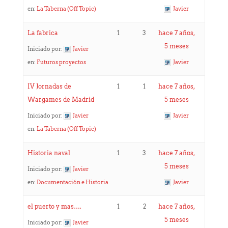
en:
La Taberna (Off Topic)
Javier
La fabrica
1
3
hace 7 años,
5 meses
Iniciado por:
Javier
en:
Futuros proyectos
Javier
IV Jornadas de
1
1
hace 7 años,
Wargames de Madrid
5 meses
Iniciado por:
Javier
Javier
en:
La Taberna (Off Topic)
Historia naval
1
3
hace 7 años,
5 meses
Iniciado por:
Javier
en:
Documentación e Historia
Javier
el puerto y mas….
1
2
hace 7 años,
5 meses
Iniciado por:
Javier