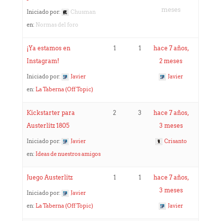
meses
Iniciado por:
Chusman
en:
Normas del foro
¡Ya estamos en
1
1
hace 7 años,
Instagram!
2 meses
Iniciado por:
Javier
Javier
en:
La Taberna (Off Topic)
Kickstarter para
2
3
hace 7 años,
Austerlitz 1805
3 meses
Iniciado por:
Javier
Crisanto
en:
Ideas de nuestros amigos
Juego Austerlitz
1
1
hace 7 años,
3 meses
Iniciado por:
Javier
en:
La Taberna (Off Topic)
Javier