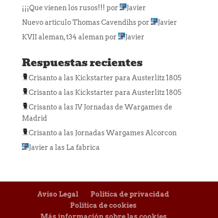
¡¡¡Que vienen los rusos!!!
por
Javier
Nuevo articulo Thomas Cavendihs
por
Javier
KVII aleman, t34 aleman
por
Javier
Respuestas recientes
Crisanto
a las
Kickstarter para Austerlitz 1805
Crisanto
a las
Kickstarter para Austerlitz 1805
Crisanto
a las
IV Jornadas de Wargames de
Madrid
Crisanto
a las
Jornadas Wargames Alcorcon
Javier
a las
La fabrica
Aviso Legal
Política de privacidad
Política de cookies
Más información sobre las cookies