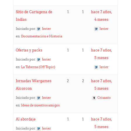
Sitio de Cartagena de
1
1
hace 7 años,
Indias
4 meses
Iniciado por:
Javier
Javier
en:
Documentación e Historia
Ofertas y packs
1
1
hace 7 años,
5 meses
Iniciado por:
Javier
en:
La Taberna (Off Topic)
Javier
Jornadas Wargames
2
2
hace 7 años,
Alcorcon
5 meses
Iniciado por:
Javier
Crisanto
en:
Ideas de nuestros amigos
Al abordaje
1
1
hace 7 años,
5 meses
Iniciado por:
Javier