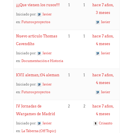
¡¡¡Que vienen los rusos!!!
1
1
hace 7 años,
3 meses
Iniciado por:
Javier
en:
Futuros proyectos
Javier
Nuevo articulo Thomas
1
1
hace 7 años,
Cavendihs
4 meses
Iniciado por:
Javier
Javier
en:
Documentación e Historia
KVII aleman, t34 aleman
1
1
hace 7 años,
4 meses
Iniciado por:
Javier
en:
Futuros proyectos
Javier
IV Jornadas de
2
2
hace 7 años,
Wargames de Madrid
4 meses
Iniciado por:
Javier
Crisanto
en:
La Taberna (Off Topic)