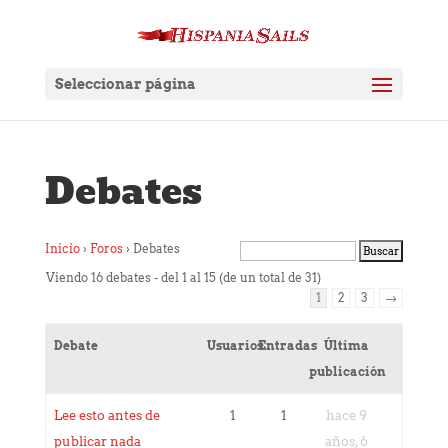
Seleccionar página
Debates
Inicio
›
Foros
›
Debates
Viendo 16 debates - del 1 al 15 (de un total de 31)
1
2
3
→
Debate
Usuarios
Entradas
Última
publicación
Lee esto antes de
1
1
hace 9
publicar nada
años, 6