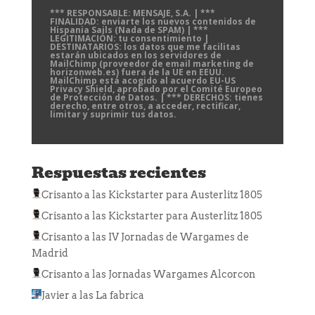
*** RESPONSABLE: MENSAJE, S.A. | ***
FINALIDAD: enviarte los nuevos contenidos de
Hispania Sails (Nada de SPAM) | ***
LEGITIMACIÓN: tu consentimiento |
DESTINATARIOS: los datos que me facilitas
estarán ubicados en los servidores de
MailChimp (proveedor de email marketing de
horizonweb.es) fuera de la UE en EEUU.
MailChimp está acogido al acuerdo EU-US
Privacy Shield, aprobado por el Comité Europeo
de Protección de Datos. | *** DERECHOS: tienes
derecho, entre otros, a acceder, rectificar,
limitar y suprimir tus datos.
Respuestas recientes
Crisanto
a las
Kickstarter para Austerlitz 1805
Crisanto
a las
Kickstarter para Austerlitz 1805
Crisanto
a las
IV Jornadas de Wargames de
Madrid
Crisanto
a las
Jornadas Wargames Alcorcon
Javier
a las
La fabrica