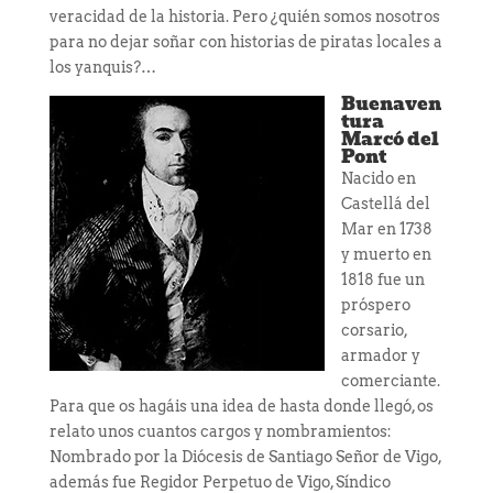
veracidad de la historia. Pero ¿quién somos nosotros
para no dejar soñar con historias de piratas locales a
los yanquis?…
Buenaven
tura
Marcó del
Pont
Nacido en
Castellá del
Mar en 1738
y muerto en
1818 fue un
próspero
corsario,
armador y
comerciante.
Para que os hagáis una idea de hasta donde llegó, os
relato unos cuantos cargos y nombramientos:
Nombrado por la Diócesis de Santiago Señor de Vigo,
además fue Regidor Perpetuo de Vigo, Síndico