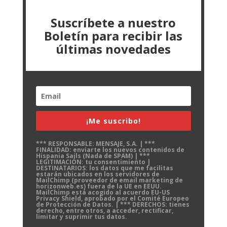
Suscríbete a nuestro
Boletín para recibir las
últimas novedades
¡Me suscribo!
*** RESPONSABLE: MENSAJE, S.A. | ***
FINALIDAD: enviarte los nuevos contenidos de
Hispania Sails (Nada de SPAM) | ***
LEGITIMACIÓN: tu consentimiento |
DESTINATARIOS: los datos que me facilitas
estarán ubicados en los servidores de
MailChimp (proveedor de email marketing de
horizonweb.es) fuera de la UE en EEUU.
MailChimp está acogido al acuerdo EU-US
Privacy Shield, aprobado por el Comité Europeo
de Protección de Datos. | *** DERECHOS: tienes
derecho, entre otros, a acceder, rectificar,
limitar y suprimir tus datos.